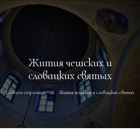
ГЛАВНАЯ
РАСПИСАНИЕ БОГОСЛУЖЕНИЙ
ТРЕБЫ
Жития чешских и
О ПОДВОРЬЕ
НОВОСТИ
словацких святых
ОБЪЯВЛЕНИЯ
ГАЛЕРЕЯ
Главная страница
Жития чешских и словацких святых
КОНТАКТЫ