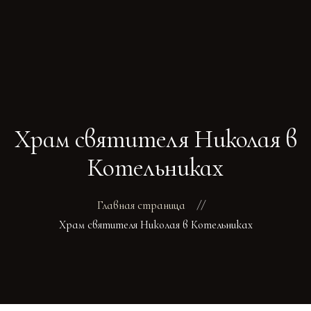
ГЛАВНАЯ
РАСПИСАНИЕ
БОГОСЛУЖЕНИ
Храм святителя Николая в
ТРЕБЫ
О ПОДВОРЬЕ
Котельниках
НОВОСТИ
ОБЪЯВЛЕНИЯ
Главная страница
ГАЛЕРЕЯ
Храм святителя Николая в Котельниках
КОНТАКТЫ