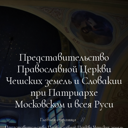
ГЛАВНАЯ
РАСПИСАНИЕ БОГОСЛУЖЕНИЙ
ТРЕБЫ
Представительство
О ПОДВОРЬЕ
НОВОСТИ
Православной Церкви
ОБЪЯВЛЕНИЯ
Чешских земель и Словакии
ГАЛЕРЕЯ
КОНТАКТЫ
при Патриархе
Московском и всея Руси
Главная страница
Представительство Православной Церкви Чешских земель