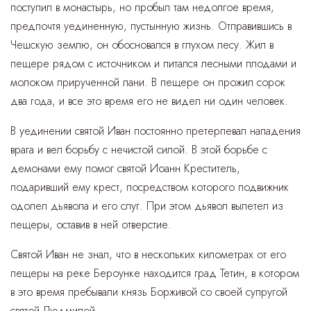
поступил в монастырь, но пробыл там недолгое время,
предпочтя уединенную, пустынную жизнь. Отправившись в
Чешскую землю, он обосновался в глухом лесу. Жил в
пещере рядом с источником и питался лесными плодами и
молоком прирученной лани. В пещере он прожил сорок
два года, и все это время его не видел ни один человек.
В уединении святой Иван постоянно претерпевал нападения
врага и вел борьбу с нечистой силой. В этой борьбе с
демонами ему помог святой Иоанн Креститель,
подаривший ему крест, посредством которого подвижник
одолел дьявола и его слуг. При этом дьявол вылетел из
пещеры, оставив в ней отверстие.
Святой Иван не знал, что в нескольких километрах от его
пещеры на реке Бероунке находится град Тетин, в котором
в это время пребывали князь Борживой со своей супругой
святой Людмилой.