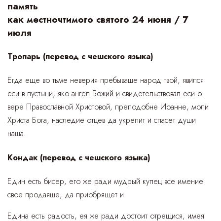
память
как местночтимого святого 24 июня / 7
июля
Тропарь (перевод с чешского языка)
Егда еще во тьме неверия пребываше народ твой, явился
еси в пустыни, яко ангел Божий и свидетельствовал еси о
вере Православной Христовой, преподобне Иоанне, моли
Христа Бога, наследие отцев да укрепит и спасет души
наша.
Кондак (перевод с чешского языка)
Един есть бисер, его же ради мудрый купец все имение
свое продаяше, да приобрящет и.
Едина есть радость, ея же ради достоит отрещися, имея