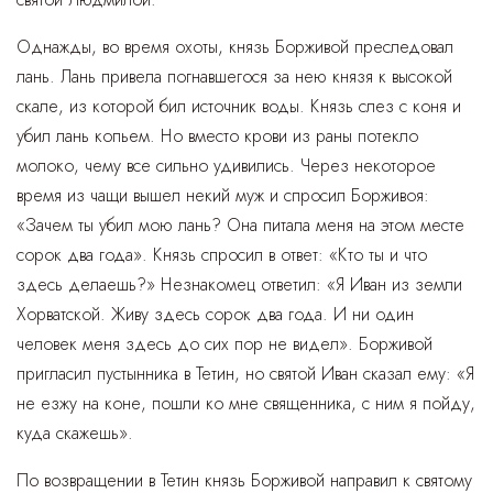
Однажды, во время охоты, князь Борживой преследовал
лань. Лань привела погнавшегося за нею князя к высокой
скале, из которой бил источник воды. Князь слез с коня и
убил лань копьем. Но вместо крови из раны потекло
молоко, чему все сильно удивились. Через некоторое
время из чащи вышел некий муж и спросил Борживоя:
«Зачем ты убил мою лань? Она питала меня на этом месте
сорок два года». Князь спросил в ответ: «Кто ты и что
здесь делаешь?» Незнакомец ответил: «Я Иван из земли
Хорватской. Живу здесь сорок два года. И ни один
человек меня здесь до сих пор не видел». Борживой
пригласил пустынника в Тетин, но святой Иван сказал ему: «Я
не езжу на коне, пошли ко мне священника, с ним я пойду,
куда скажешь».
По возвращении в Тетин князь Борживой направил к святому