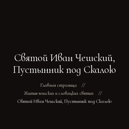
ГЛАВНАЯ
РАСПИСАНИЕ
БОГОСЛУЖЕНИ
Святой Иван Чешский,
ТРЕБЫ
О ПОДВОРЬЕ
Пустынник под Скалою
НОВОСТИ
ОБЪЯВЛЕНИЯ
Главная страница
ГАЛЕРЕЯ
Жития чешских и словацких святых
КОНТАКТЫ
Святой Иван Чешский, Пустынник под Скалою