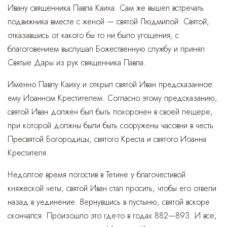
Ивану священника Павла Каиха. Сам же вышел встречать
подвижника вместе с женой — святой Людмилой. Святой,
отказавшись от какого бы то ни было угощения, с
благоговением выслушал Божественную службу и принял
Святые Дары из рук священника Павла.
Именно Павлу Каиху и открыл святой Иван предсказанное
ему Иоанном Крестителем. Согласно этому предсказанию,
святой Иван должен был быть похоронен в своей пещере,
при которой должны были быть сооружены часовни в честь
Пресвятой Богородицы, святого Креста и святого Иоанна
Крестителя.
Недолгое время погостив в Тетине у благочестивой
княжеской четы, святой Иван стал просить, чтобы его отвели
назад в уединение. Вернувшись в пустыню, святой вскоре
скончался. Произошло это где-то в годах 882—893. И все,