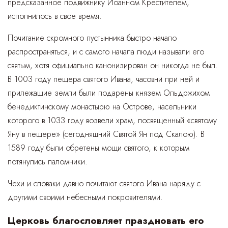
предсказанное подвижнику Иоанном Крестителем,
исполнилось в свое время.
Почитание скромного пустынника быстро начало
распространяться, и с самого начала люди называли его
святым, хотя официально канонизирован он никогда не был.
В 1003 году пещера святого Ивана, часовни при ней и
прилежащие земли были подарены князем Ольдржихом
бенедиктинскому монастырю на Острове, насельники
которого в 1033 году возвели храм, посвященный «святому
Яну в пещере» (сегодняшний Святой Ян под Скалою). В
1589 году были обретены мощи святого, к которым
потянулись паломники.
Чехи и словаки давно почитают святого Ивана наряду с
другими своими небесными покровителями.
Церковь благословляет праздновать его