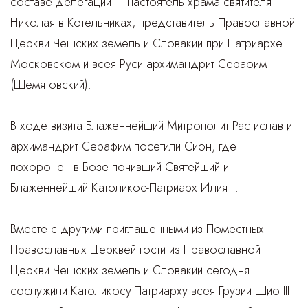
составе делегации – настоятель храма святителя
Николая в Котельниках, представитель Православной
Церкви Чешских земель и Словакии при Патриархе
Московском и всея Руси архимандрит Серафим
(Шемятовский).
В ходе визита Блаженнейший Митрополит Растислав и
архимандрит Серафим посетили Сион, где
похоронен в Бозе почивший Святейший и
Блаженнейший Католикос-Патриарх Илия II.
Вместе с другими приглашенными из Поместных
Православных Церквей гости из Православной
Церкви Чешских земель и Словакии сегодня
сослужили Католикосу-Патриарху всея Грузии Шио III