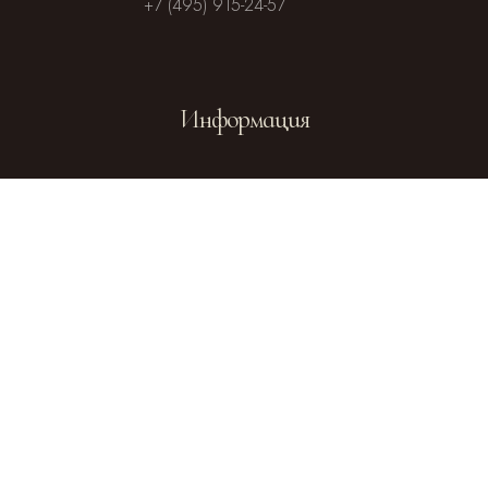
+7 (495) 915-24-57
Информация
Посольство
Посольство
Чешской
Словакии в
Республики
Москве
Отдел
внешних
церковных
Официальный
связей
сайт Русской
Московского
Православной
Патриархата
Церкви