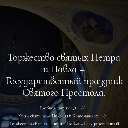
ГЛАВНАЯ
РАСПИСАНИЕ БОГОСЛУЖЕНИЙ
ТРЕБЫ
Торжество святых Петра
О ПОДВОРЬЕ
НОВОСТИ
и Павла –
ОБЪЯВЛЕНИЯ
Государственный праздник
ГАЛЕРЕЯ
КОНТАКТЫ
Святого Престола.
Главная страница
Храм святителя Николая в Котельниках
Торжество святых Петра и Павла – Государственный