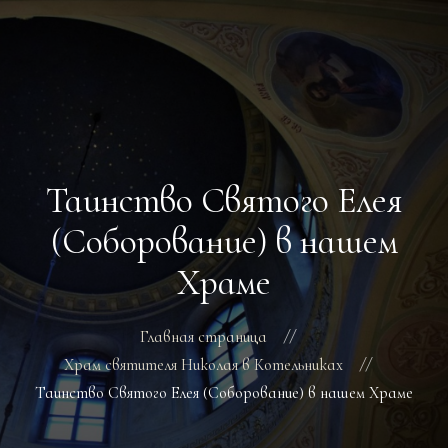
ГЛАВНАЯ
РАСПИСАНИЕ
БОГОСЛУЖЕНИ
Таинство Святого Елея
ТРЕБЫ
О ПОДВОРЬЕ
(Соборование) в нашем
НОВОСТИ
Храме
ОБЪЯВЛЕНИЯ
ГАЛЕРЕЯ
КОНТАКТЫ
Главная страница
Храм святителя Николая в Котельниках
Таинство Святого Елея (Соборование) в нашем Храме