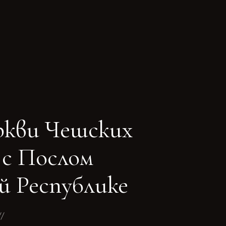
ЖЕНИЙ
ркви Чешских
 с Послом
й Республике