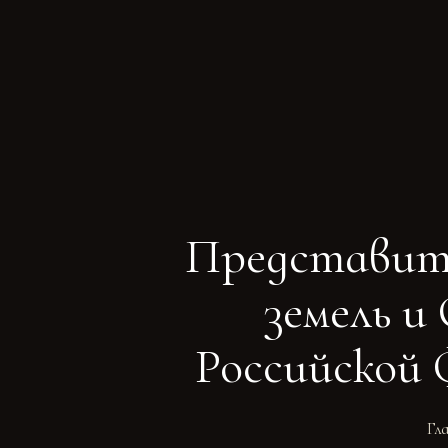
Представите
земель и
Российской 
Гл