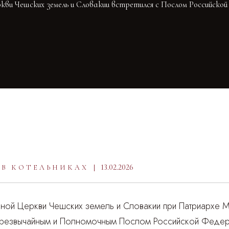
и Чешских земель и Словакии встретился с Послом Российской
13.02.2026
 В КОТЕЛЬНИКАХ
ной Церкви Чешских земель и Словакии при Патриархе М
Чрезвычайным и Полномочным Послом Российской Федер