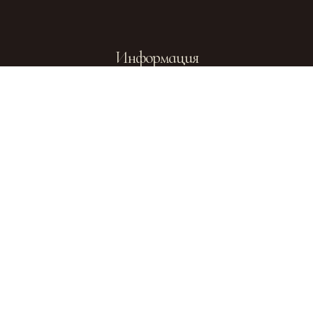
Информация
Посольство
Посольство
Чешской
Словакии в
Республики
Москве
Отдел
внешних
церковных
Официальный
связей
сайт Русской
Московского
Православной
Патриархата
Церкви