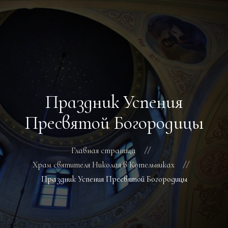
ГЛАВНАЯ
РАСПИСАНИЕ БОГОСЛУЖЕНИЙ
ТРЕБЫ
Праздник Успения
О ПОДВОРЬЕ
НОВОСТИ
Пресвятой Богородицы
ОБЪЯВЛЕНИЯ
ГАЛЕРЕЯ
Главная страница
КОНТАКТЫ
Храм святителя Николая в Котельниках
Праздник Успения Пресвятой Богородицы