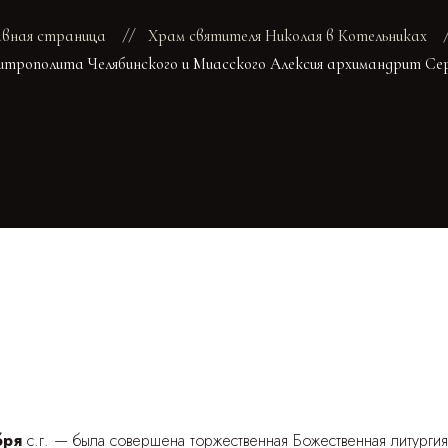
авная страница
Храм святителя Николая в Котельниках
трополита Челябинского и Миасского Алексия архимандрит Сер
бря
с.г. — была совершена торжественная Божественная литургия