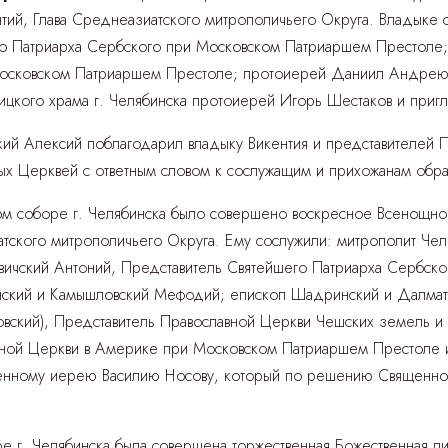
ентий, Глава Среднеазиатского митрополичьего Округа. Владыке
го Патриарха Сербского при Московском Патриаршем Престоле;
Московском Патриаршем Престоле; протоиерей Даниил Андреюк
ицкого храма г. Челябинска протоиерей Игорь Шестаков и приг
кий Алексий поблагодарил владыку Викентия и представителей 
ых Церквей с ответным словом к сослужащим и прихожанам обра
ом соборе г. Челябинска было совершено воскресное Всенощно
иатского митрополичьего Округа. Ему сослужили: митрополит Че
авичский Антоний, Представитель Святейшего Патриарха Сербс
нский и Камышловский Мефодий; епископ Шадринский и Далмато
вский), Представитель Православной Церкви Чешских земель 
ой Церкви в Америке при Московском Патриаршем Престоле и 
иенному иерею Василию Носову, который по решению Священнон
е г. Челябинска была совершена торжественная Божественная ли