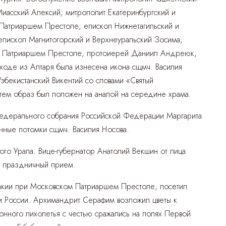
Миасский Алексий; митрополит Екатеринбургский и
 Патриаршем Престоле; епископ Нижнетагильский и
пископ Магнитогорский и Верхнеуральский Зосима;
ом Патриаршем Престоле, протоиерей Даниил Андреюк,
оде из Алтаря была изнесена икона сщмч. Василия
збекистанский Викентий со словами «Святый
тем образ был положен на аналой на середине храма.
Федерального собрания Российской Федерации Маргарита
нные потомки сщмч. Василия Носова.
ого Урала. Вице-губернатор Анатолий Векшин от лица
ся праздничный прием.
акии при Московском Патриаршем Престоле, посетил
и России. Архимандрит Серафим возложил цветы к
нного лихолетья с честью сражались на полях Первой