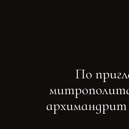
По приг
митрополита 
архимандрит 