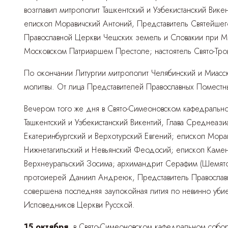
возглавил митрополит Ташкентский и Узбекистанский Вик
епископ Моравичский Антоний, Представитель Святейше
Православной Церкви Чешских земель и Словакии при 
Московском Патриаршем Престоле; настоятель Свято-Тро
По окончании Литургии митрополит Челябинский и Миасс
молитвы. От лица Представителей Православных Поместн
Вечером того же дня в Свято-Симеоновском кафедральн
Ташкентский и Узбекистанский Викентий, Глава Среднеаз
Екатеринбургский и Верхотурский Евгений; епископ Мор
Нижнетагильский и Невьянский Феодосий; епископ Каме
Верхнеуральский Зосима; архимандрит Серафим (Шемято
протоиерей Даниил Андреюк, Представитель Православн
совершена последняя заупокойная лития по невинно уб
Исповедников Церкви Русской.
15 октября
, в Свято-Симеоновском кафедральном собор