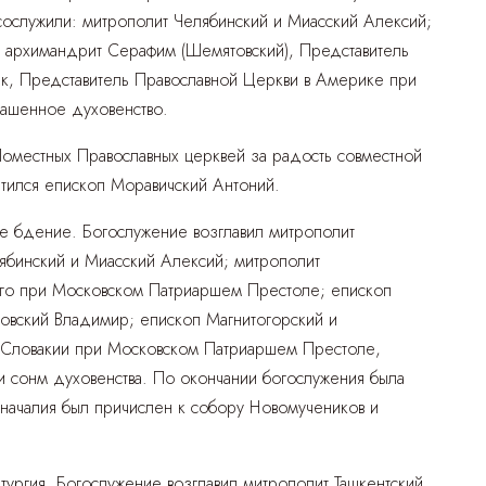
 сослужили: митрополит Челябинский и Миасский Алексий;
 архимандрит Серафим (Шемятовский), Представитель
, Представитель Православной Церкви в Америке при
лашенное духовенство.
Поместных Православных церквей за радость совместной
тился епископ Моравичский Антоний.
е бдение. Богослужение возглавил митрополит
лябинский и Миасский Алексий; митрополит
кого при Московском Патриаршем Престоле; епископ
вский Владимир; епископ Магнитогорский и
и Словакии при Московском Патриаршем Престоле,
сонм духовенства. По окончании богослужения была
ачалия был причислен к собору Новомучеников и
тургия. Богослужение возглавил митрополит Ташкентский