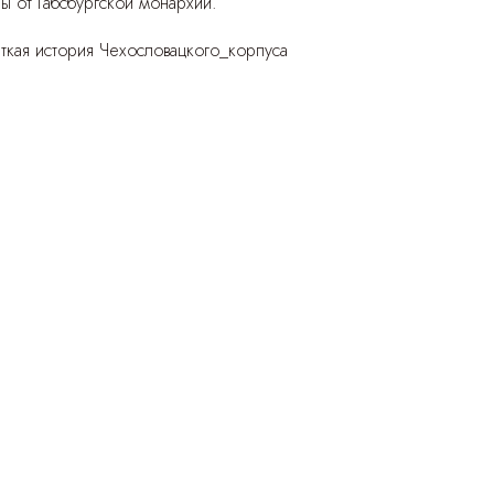
 от Габсбургской монархии.
ткая история Чехословацкого_корпуса