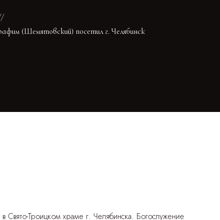
афим (Шемятовский) посетил г. Челябинск
 в Свято-Троицком храме г. Челябинска. Богослужение