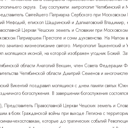
рополичьего округа. Ему сослужили: митрополит Челябинский и 
редставитель Святейшего Патриарха Сербского при Московском
ий Мефодий; епископ Шадринский и Далматовский Владимир; е
равославной Церкви Чешских земель и Словакии при Московск
овском Патриаршем Престоле и сонм духовенства. На Малом вх
о зачитано жизнеописание святого. Митрополит Ташкентский и У
вил молящихся иконой, на которой изображен угодник Божий. За
елябинской области Анатолий Векшин, член Совета Федерации 
авительства Челябинской области Дмитрий Семенов и многочисле
анский Викентий поздравил молящихся с днем памяти святых Южн
праздничного богослужения. В завершении богослужения состоял
, Представитель Православной Церкви Чешских земель и Слов
шим в боях Гражданской войны при выходе Легиона с территори
оинам-чехословакам, которые до трагических событий Революцио