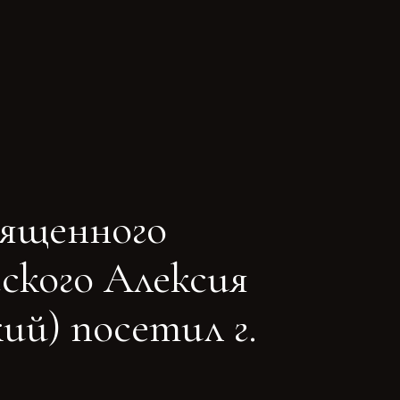
ященного
ского Алексия
й) посетил г.