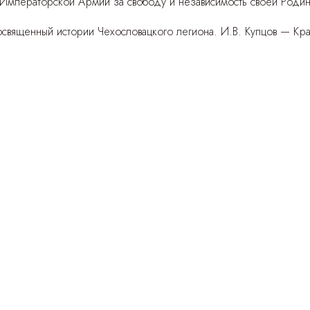
Императорской Армии за свободу и независимость своей Родины
освященный истории Чехословацкого легиона.
И.В. Купцов — Кра