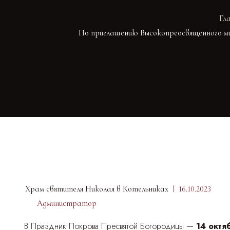
Гл
По приглашению Высокопреосвященного ми
Храм святителя Николая в Котельниках
16.10.2023
Администратор
В Праздник Покрова Пресвятой Богородицы —
14 октя