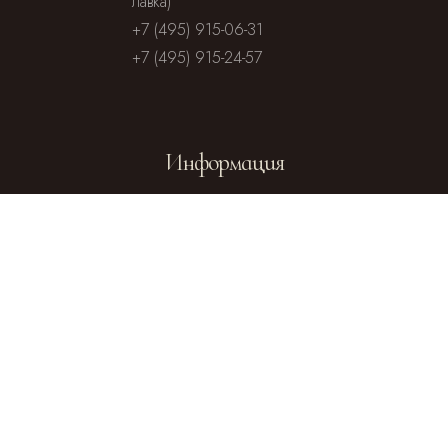
лавка)
+7 (495) 915-06-31
+7 (495) 915-24-57
Информация
Посольство
Посольство
Чешской
Словакии в
Республики
Москве
Отдел
внешних
церковных
Официальный
связей
сайт Русской
Московского
Православной