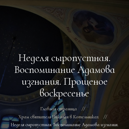
ГЛАВНАЯ
РАСПИСАНИЕ БОГОСЛУЖЕНИЙ
ТРЕБЫ
Неделя сыропустная.
О ПОДВОРЬЕ
НОВОСТИ
Воспоминание Адамова
ОБЪЯВЛЕНИЯ
изгнания. Прощеное
ГАЛЕРЕЯ
КОНТАКТЫ
воскресенье
Главная страница
Храм святителя Николая в Котельниках
Неделя сыропустная. Воспоминание Адамова изгнания.