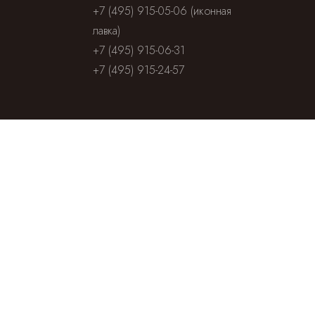
+7 (495) 915-05-06 (иконная
лавка)
+7 (495) 915-06-31
+7 (495) 915-24-57
Информация
Посольство
Посольство
Чешской
Словакии в
Республики
Москве
Отдел
внешних
церковных
Официальный