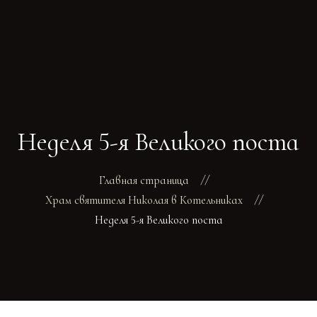
ГЛАВНАЯ
РАСПИСАНИЕ
БОГОСЛУЖЕНИ
Неделя 5-я Великого поста
ТРЕБЫ
О ПОДВОРЬЕ
НОВОСТИ
Главная страница
ОБЪЯВЛЕНИЯ
Храм святителя Николая в Котельниках
ГАЛЕРЕЯ
Неделя 5-я Великого поста
КОНТАКТЫ