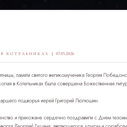
07.05.2026
 В КОТЕЛЬНИКАХ
ятницы, памяти святого великомученика Георгия Победон
колая в Котельниках была совершена Божественная литур
риаршего подворья иерей Григорий Люлюшин.
нство и прихожане сердечно поздравили с Днем тезоим
ворга (Георгия) Гущана, являющегося другом и соработ