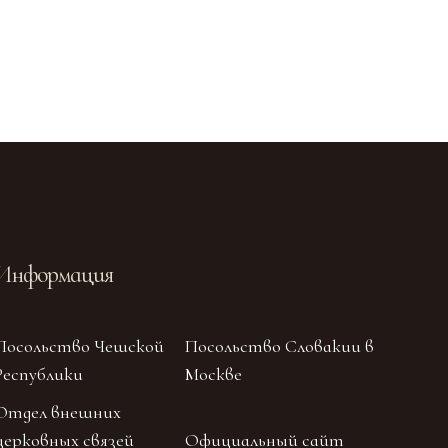
Информация
Посольство Чешской
Посольство Словакии в
Республики
Москве
Отдел внешних
церковных связей
Официальный сайт