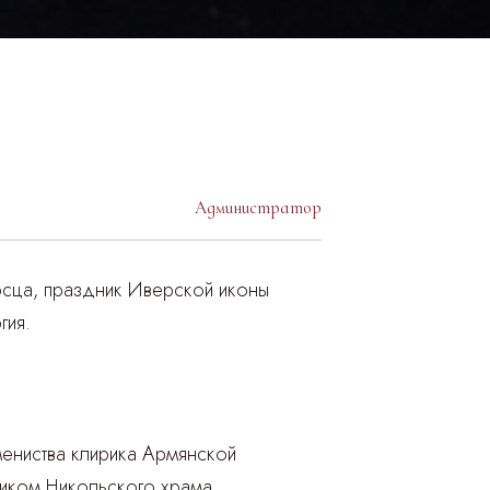
Администратор
осца, праздник Иверской иконы
гия.
ениства клирика Армянской
ником Никольского храма.