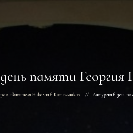
ГЛАВНАЯ
РАСПИСАНИЕ БОГОСЛУ
ТРЕБЫ
О ПОДВОРЬЕ
НОВОСТИ
ОБЪЯВЛЕНИЯ
ГАЛЕРЕЯ
КОНТАКТЫ
 день памяти Георгия 
рам святителя Николая в Котельниках
Литургия в день па