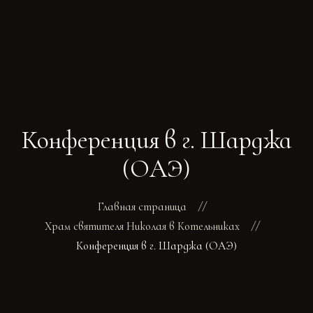
ГЛАВНАЯ
РАСПИСАНИЕ
БОГОСЛУЖЕНИ
Конференция в г. Шарджа
ТРЕБЫ
О ПОДВОРЬЕ
(ОАЭ)
НОВОСТИ
ОБЪЯВЛЕНИЯ
Главная страница
ГАЛЕРЕЯ
Храм святителя Николая в Котельниках
КОНТАКТЫ
Конференция в г. Шарджа (ОАЭ)