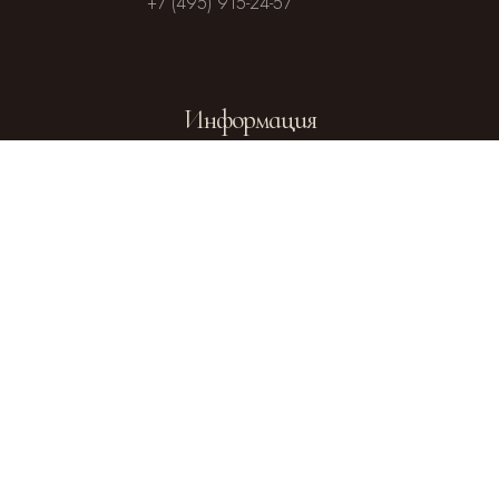
+7 (495) 915-24-57
Информация
Посольство
Посольство
Чешской
Словакии в
Республики
Москве
Отдел
внешних
церковных
Официальный
связей
сайт Русской
Московского
Православной
Патриархата
Церкви