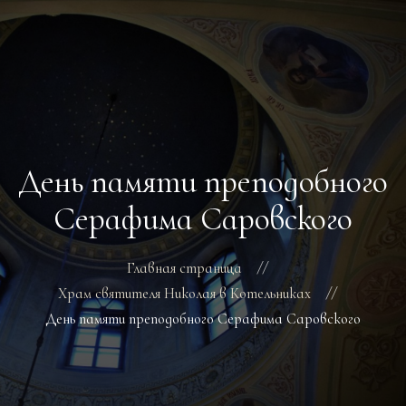
ГЛАВНАЯ
РАСПИСАНИЕ БОГОСЛУЖЕНИЙ
ТРЕБЫ
День памяти преподобного
О ПОДВОРЬЕ
НОВОСТИ
Серафима Саровского
ОБЪЯВЛЕНИЯ
ГАЛЕРЕЯ
Главная страница
КОНТАКТЫ
Храм святителя Николая в Котельниках
День памяти преподобного Серафима Саровского