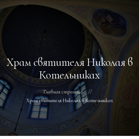
ГЛАВНАЯ
РАСПИСАНИЕ БОГОСЛУЖЕНИЙ
ТРЕБЫ
Храм святителя Николая в
О ПОДВОРЬЕ
НОВОСТИ
Котельниках
ОБЪЯВЛЕНИЯ
ГАЛЕРЕЯ
Главная страница
КОНТАКТЫ
Храм святителя Николая в Котельниках