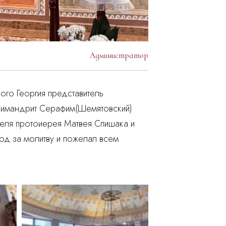
Администратор
го Георгия представитель
химандрит Серафим(Шемятовский)
еля протоиерея Матвея Спишака и
од за молитву и пожелал всем