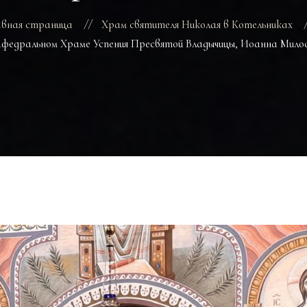
авная страница
Храм святителя Николая в Котельниках
федральном Храме Успения Пресвятой Владычицы, Иоанна Милос