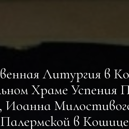
ГЛАВНАЯ
РАСПИСАНИЕ БОГОСЛУЖЕНИЙ
ТРЕБЫ
О ПОДВОРЬЕ
НОВОСТИ
венная Литургия в К
ОБЪЯВЛЕНИЯ
ГАЛЕРЕЯ
ьном Храме Успения 
КОНТАКТЫ
, Иоанна Милостивого
Палермской в Кошице