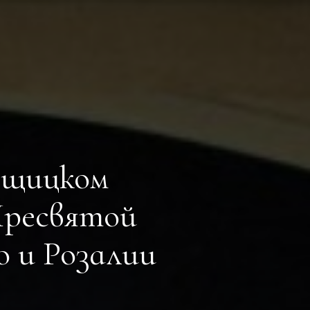
ощицком
Пресвятой
 и Розалии