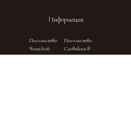
Информация
Посольство
Посольство
Чешской
Словакии в
Республики
Москве
Отдел
внешних
церковных
Официальный
связей
сайт Русской
Московского
Православной
Патриархата
Церкви