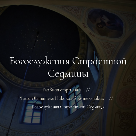
ГЛАВНАЯ
РАСПИСАНИЕ БОГОСЛУЖЕНИЙ
ТРЕБЫ
Богослужения Страстной
О ПОДВОРЬЕ
НОВОСТИ
Седмицы
ОБЪЯВЛЕНИЯ
ГАЛЕРЕЯ
Главная страница
КОНТАКТЫ
Храм святителя Николая в Котельниках
Богослужения Страстной Седмицы