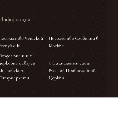
Информация
Посольство Чешской
Посольство Словакии в
Республики
Москве
Отдел внешних
церковных связей
Официальный сайт
Московского
Русской Православной
Патриархата
Церкви