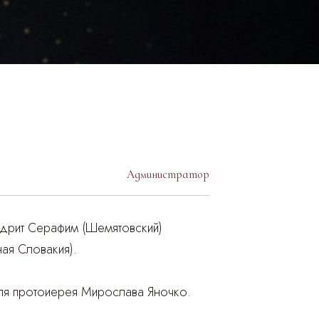
Администратор
ндрит Серафим (Шемятовский)
ая Словакия).
еля протоиерея Мирослава Яночко.