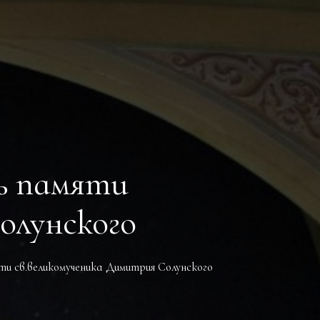
нь памяти
олунского
яти св.великомученика Димитрия Солунского