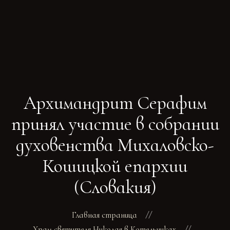
ГЛАВНАЯ
РАСПИСАНИЕ БОГОСЛУЖЕНИЙ
ТРЕБЫ
Архимандрит Серафим
О ПОДВОРЬЕ
НОВОСТИ
принял участие в собрании
ОБЪЯВЛЕНИЯ
духовенства Михаловско-
ГАЛЕРЕЯ
КОНТАКТЫ
Кошицкой епархии
(Словакия)
Главная страница
Храм святителя Николая в Котельниках