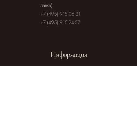
лавка)
+7 (495) 915-06-31
+7 (495) 915-24-57
Информация
Посольство
Посольство
Чешской
Словакии в
Республики
Москве
Отдел
внешних
церковных
Официальный
связей
сайт Русской