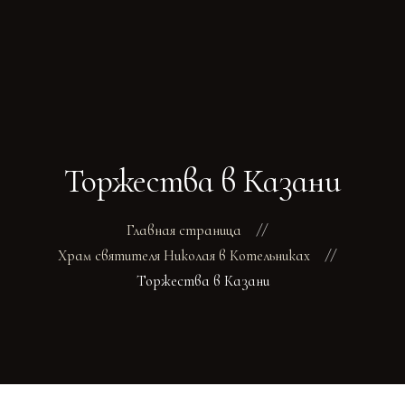
ГЛАВНАЯ
РАСПИСАНИЕ БОГОСЛУЖЕНИЙ
ТРЕБЫ
Торжества в Казани
О ПОДВОРЬЕ
НОВОСТИ
ОБЪЯВЛЕНИЯ
Главная страница
ГАЛЕРЕЯ
Храм святителя Николая в Котельниках
КОНТАКТЫ
Торжества в Казани