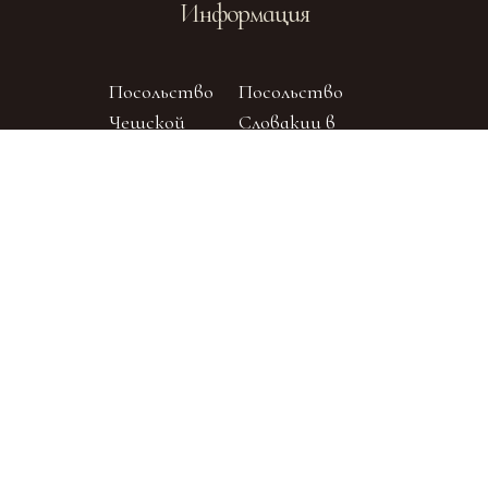
Информация
Посольство
Посольство
Чешской
Словакии в
Республики
Москве
Отдел
внешних
церковных
Официальный
связей
сайт Русской
Московского
Православной
Патриархата
Церкви