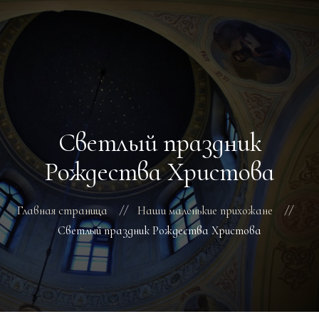
ГЛАВНАЯ
РАСПИСАНИЕ БОГОСЛУЖЕНИЙ
ТРЕБЫ
Светлый праздник
О ПОДВОРЬЕ
НОВОСТИ
Рождества Христова
ОБЪЯВЛЕНИЯ
ГАЛЕРЕЯ
Главная страница
Наши маленькие прихожане
КОНТАКТЫ
Светлый праздник Рождества Христова