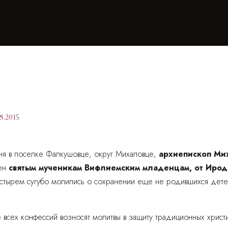
8.2015
дня в поселке Фалкушовце, округ Михаловце,
архиепископ Ми
бен
святым мученикам Вифлиемским младенцам, от Иро
тырем сугубо молились о сохранении еще не родившихся детей 
е всех конфессий возносят молитвы в защиту традиционных христ