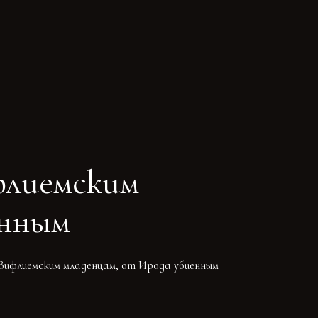
ЖЕНИЙ
флиемским
енным
Вифлиемским младенцам, от Ирода убиенным