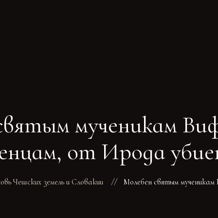
ГЛАВНАЯ
РАСПИСАНИЕ БОГОСЛУ
ТРЕБЫ
О ПОДВОРЬЕ
НОВОСТИ
ОБЪЯВЛЕНИЯ
ГАЛЕРЕЯ
КОНТАКТЫ
святым мученикам Ви
енцам, от Ирода уби
вь Чешских земель и Словакии
Молебен святым мученикам 