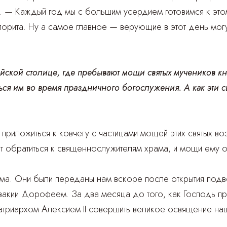
 — Каждый год мы с большим усердием готовимся к этом
рита. Ну а самое главное — верующие в этот день могу
ской столице, где пребывают мощи святых мучеников к
ся им во время праздничного богослужения. А как эти с
то приложиться к ковчегу с частицами мощей этих святых 
 обратиться к священнослужителям храма, и мощи ему о
ама. Они были переданы нам вскоре после открытия под
акии Дорофеем. За два месяца до того, как Господь при
патриархом Алексием II совершить великое освящение на