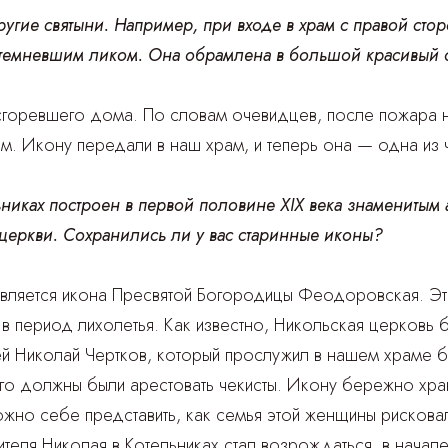
ругие святыни. Например, при входе в храм с правой ст
отемневшим ликом. Она обрамлена в большой красивый
сгоревшего дома. По словам очевидцев, после пожара н
м. Икону передали в наш храм, и теперь она — одна из ч
никах построен в первой половине XIX века знаменитым 
церкви. Сохранились ли у вас старинные иконы?
ляется икона Пресвятой Богородицы Феодоровская. Это
 период лихолетья. Как известно, Никольская церковь бы
й Николай Чертков, который прослужил в нашем храме бо
 его должны были арестовать чекисты. Икону бережно хра
Можно себе представить, как семья этой женщины рисков
ителя Николая в Котельниках стал возрождаться, в начал