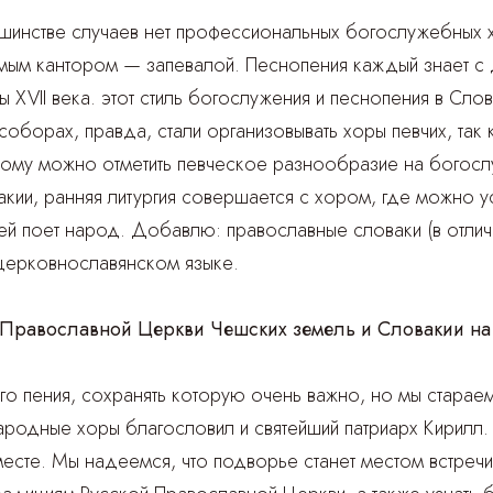
ьшинстве случаев нет профессиональных богослужебных 
мым кантором — запевалой. Песнопения каждый знает с д
XVII века. этот стиль богослужения и песнопения в Слов
борах, правда, стали организовывать хоры певчих, так 
этому можно отметить певческое разнообразие на богос
ии, ранняя литургия совершается с хором, где можно у
ей поет народ. Добавлю: православные словаки (в отличи
 церковнославянском языке.
 Православной Церкви Чешских земель и Словакии на
го пения, сохранять которую очень важно, но мы стара
ародные хоры благословил и святейший патриарх Кирил
вместе. Мы надеемся, что подворье станет местом встречи