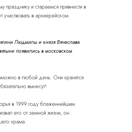
у празднику и стараемся привнести в
т участвовать в архиерейском
нягини Людмилы и князя Вячеслава
вятыни появились в московском
возможно в любой день. Они хранятся
бязательно вынесут!
ворья в 1999 году блаженнейшим
звал его от земной жизни, он
шего храма.