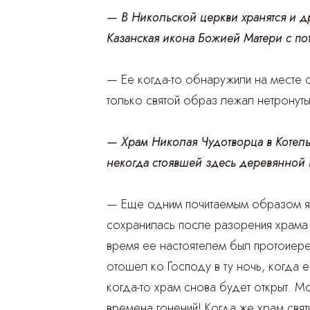
— В Никольской церкви хранятся и д
Казанская икона Божией Матери с п
— Ее когда-то обнаружили на месте 
только святой образ лежал нетронуты
— Храм Николая Чудотворца в Котель
некогда стоявшей здесь деревянной 
— Еще одним почитаемым образом яв
сохранилась после разорения храма в
время ее настоятелем был протоиере
отошел ко Господу в ту ночь, когда
когда-то храм снова будет открыт. 
времена гонений! Когда же храм свят