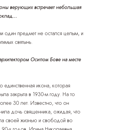
ороны верующих встречает небольшая
 оклад…
и один предмет не остался целым, и
тимых святынь.
архитектором Осипом Бове на месте
 единственная икона, которая
ла закрыта в 1930-м году. На то
лее 30 лет. Известно, что он
нила дочь священника, ожидая, что
ала своей жизнью и свободой во
е 90-х годов, Ирина Николаевна