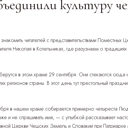
ъединили культуру чех
накомить читателей с представительствами Поместных Ц
тителя Николая в Котельниках, где разузнаем о традици
рутся в этом храме 29 сентября. Они стекаются сюда н
их регионов страны. В этот день тут престольный празд
ября в нашем храме собирается примерно четыреста Люд
е и не спрашивать имя, — с улыбкой рассказывает насто
авной Церкви Чешских Земель и Словакии при Патриархе