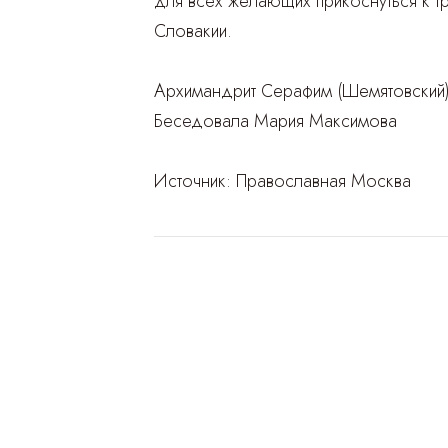
для всех желающих прикоснуться к тр
Словакии.
Архимандрит Серафим (Шемятовский
Беседовала Мария Максимова
Источник:
Православная Москва