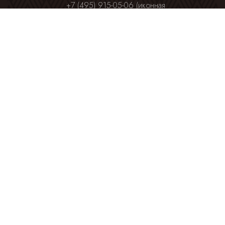
+7 (495) 915-05-06 (иконная
лавка)
+7 (495) 915-06-31
+7 (495) 915-24-57
Информация
Посольство
Посольство
Чешской
Словакии в
Республики
Москве
Отдел
внешних
церковных
Официальный