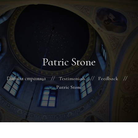
ГЛАВНАЯ
РАСПИСАНИЕ БОГОСЛУЖЕНИЙ
ТРЕБЫ
Patric Stone
О ПОДВОРЬЕ
НОВОСТИ
ОБЪЯВЛЕНИЯ
Главная страница
Testimonials
Feedback
ГАЛЕРЕЯ
Patric Stone
КОНТАКТЫ