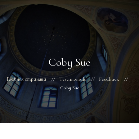
ГЛАВНАЯ
РАСПИСАНИЕ БОГОСЛУЖЕНИЙ
ТРЕБЫ
Coby Sue
О ПОДВОРЬЕ
НОВОСТИ
ОБЪЯВЛЕНИЯ
Главная страница
Testimonials
Feedback
ГАЛЕРЕЯ
Coby Sue
КОНТАКТЫ